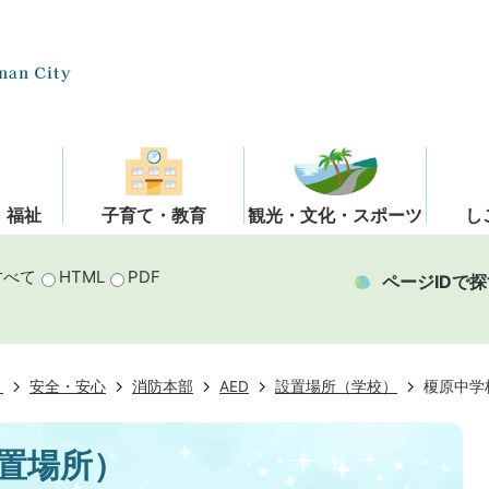
・福祉
子育て・教育
観光・文化・スポーツ
し
すべて
HTML
PDF
ページIDで探
き
安全・安心
消防本部
AED
設置場所（学校）
榎原中学
設置場所）