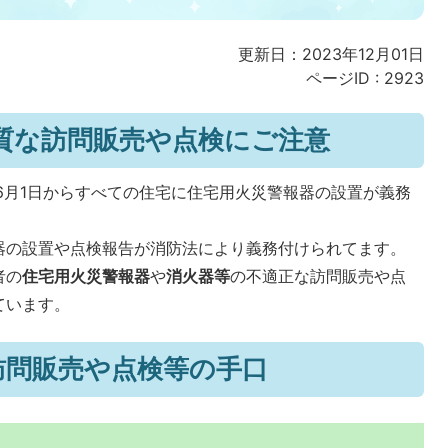
更新日：2023年12月01日
ページID :
2923
質な訪問販売や点検にご注意
6月1日からすべての住宅に住宅用火災警報器の設置が義務
器の設置や点検報告が消防法により義務付けられてます。
者の
住宅用火災警報器
や
消火器等
の不適正な訪問販売や点
ています。
訪問販売や点検等の手口