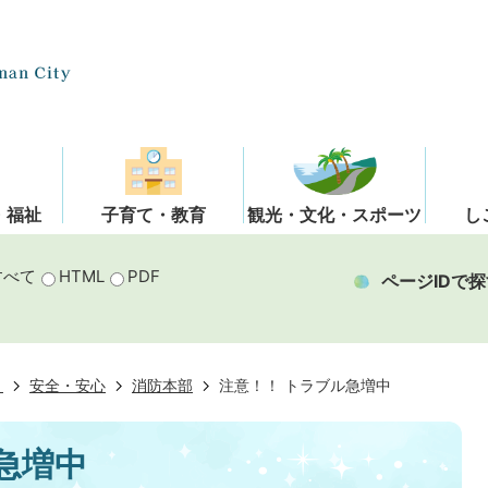
・福祉
子育て・教育
観光・文化・スポーツ
し
すべて
HTML
PDF
ページIDで探
き
安全・安心
消防本部
注意！！ トラブル急増中
急増中