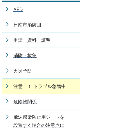
AED
日南市消防団
申請・資料・証明
消防・救急
火災予防
注意！！ トラブル急増中
危険物関係
飛沫感染防止用シートを
設置する場合の注意点に