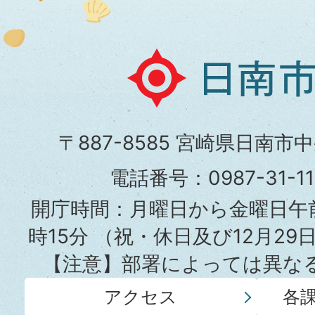
日
南
市
〒887-8585 宮崎県日南市
役
電話番号：0987-31-
所
開庁時間：月曜日から金曜日午前
時15分
（祝・休日及び12月29
【注意】部署によっては異な
アクセス
各