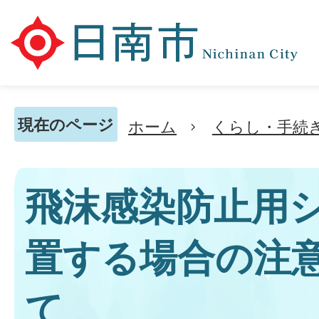
現在のページ
ホーム
くらし・手続
飛沫感染防止用
置する場合の注
て