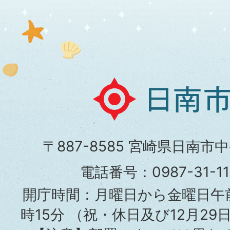
日
南
市
〒887-8585 宮崎県日南市
役
電話番号：0987-31-
所
開庁時間：月曜日から金曜日午前
時15分
（祝・休日及び12月29