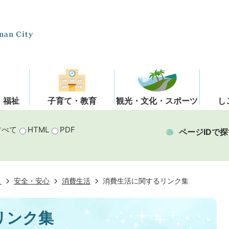
・福祉
子育て・教育
観光・文化・スポーツ
し
すべて
HTML
PDF
ページIDで探
き
安全・安心
消費生活
消費生活に関するリンク集
リンク集