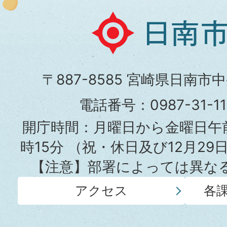
日
南
市
〒887-8585 宮崎県日南市
役
電話番号：0987-31-
所
開庁時間：月曜日から金曜日午前
時15分
（祝・休日及び12月29
【注意】部署によっては異な
アクセス
各