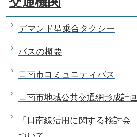
交通機関
デマンド型乗合タクシーの乗
デマンド型乗合タクシー
てください。
バスの概要
デマンド型乗合タクシーの利
てください。
日南市コミュニティバス
日南市地域公共交通網形成計
日南市にJRの駅はありますか
「日南線活用に関する検討会
JR日南線の利用補助について
ついて