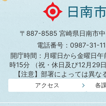
日
南
市
〒887-8585 宮崎県日南市
役
電話番号：0987-31-
所
開庁時間：月曜日から金曜日午前
時15分
（祝・休日及び12月29
【注意】部署によっては異な
アクセス
各