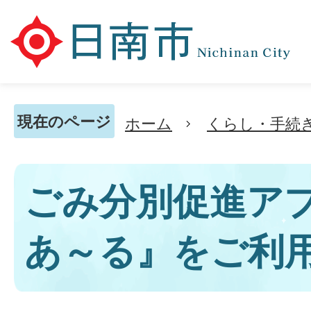
現在のページ
ホーム
くらし・手続
ごみ分別促進ア
あ～る』をご利用