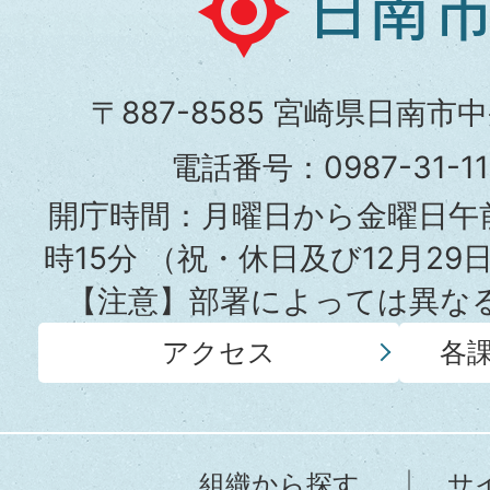
南
市
〒887-8585 宮崎県日南市
役
電話番号：0987-31-
所
開庁時間：月曜日から金曜日午前
時15分
（祝・休日及び12月29
【注意】部署によっては異な
アクセス
各
組織から探す
サ