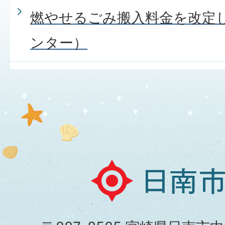
燃やせるごみ搬入料金を改定
ンター）
日
南
市