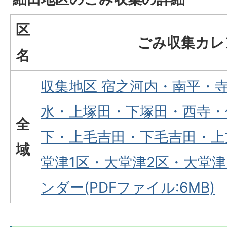
区
ごみ収集カレ
名
収集地区 宿之河内・南平・
水・上塚田・下塚田・西寺・
全
下・上毛吉田・下毛吉田・上
域
堂津1区・大堂津2区・大堂津
ンダー(PDFファイル:6MB)