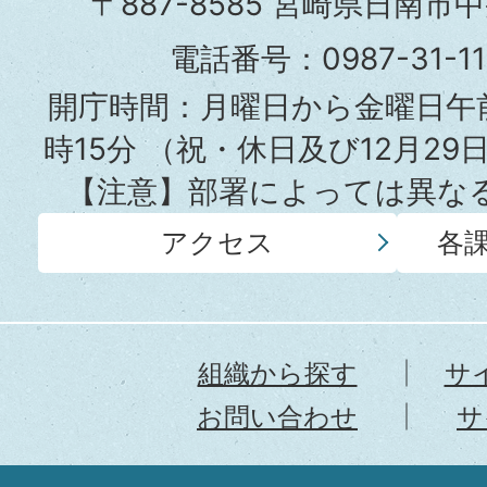
〒887-8585 宮崎県日南市
役
電話番号：0987-31-
所
開庁時間：月曜日から金曜日午前
時15分
（祝・休日及び12月29
【注意】部署によっては異な
アクセス
各
組織から探す
サ
お問い合わせ
サ