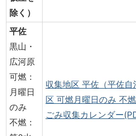
除く）
平佐
黒山・
広河原
可燃：
収集地区 平佐（平佐
月曜日
区 可燃月曜日のみ 不
のみ
ごみ収集カレンダー(PD
不燃：