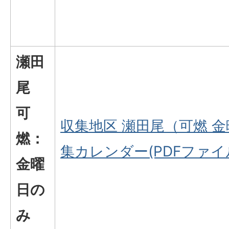
瀬田
尾
可
収集地区 瀬田尾（可燃 
燃：
集カレンダー(PDFファイル
金曜
日の
み