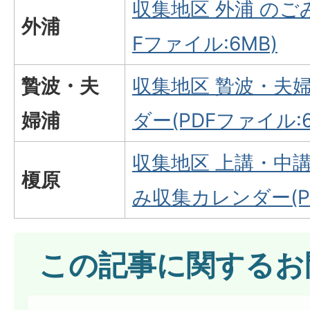
収集地区 外浦 のご
外浦
Fファイル:6MB)
贄波・夫
収集地区 贄波・夫
婦浦
ダー(PDFファイル:6
収集地区 上講・中
榎原
み収集カレンダー(PD
この記事に関するお