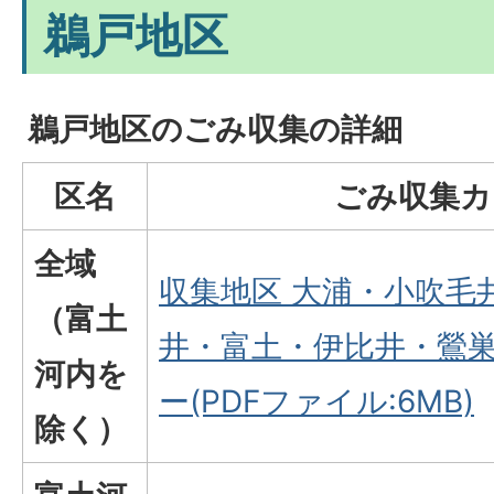
鵜戸地区
鵜戸地区のごみ収集の詳細
区名
ごみ収集カ
全域
収集地区 大浦・小吹毛
（富土
井・富土・伊比井・鶯巣
河内を
ー(PDFファイル:6MB)
除く）