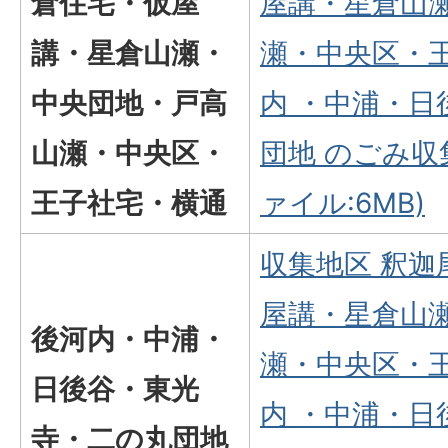
倉住宅・仮屋
屋講・星倉山
講・星倉山瀬・
瀬・中央区・
中央団地・戸高
内 ・中浦・
山瀬・中央区・
団地 のごみ収
王子社宅・横通
ァイル:6MB)
収集地区 釈
屋講・星倉山
後河内・中浦・
瀬・中央区・
日後谷・東光
内 ・中浦・
寺・二の丸団地