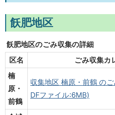
飫肥地区
飫肥地区のごみ収集の詳細
区名
ごみ収集カ
楠
収集地区 楠原・前鶴 のご
原・
DFファイル:6MB)
前鶴