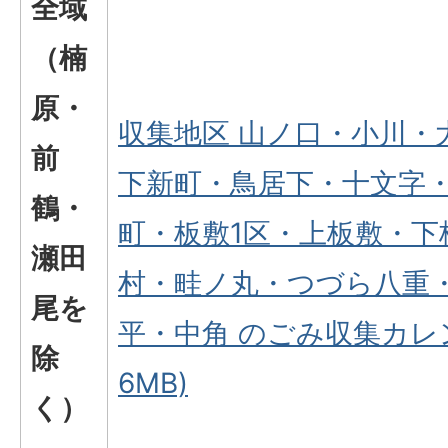
全域
（楠
原・
収集地区 山ノ口・小川・
前
下新町・鳥居下・十文字
鶴・
町・板敷1区・上板敷・下
瀬田
村・畦ノ丸・つづら八重
尾を
平・中角 のごみ収集カレン
除
6MB)
く）