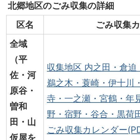
北郷地区のごみ収集の詳細
区名
ごみ収集
全域
（平
収集地区 内之田・倉迫
佐・河
鵜之木・蓑崎・伊十川
原谷・
寺・一之瀬・宮鶴・年
曽和
野・宿野・谷合・黒荷田
田・山
ごみ収集カレンダー(PD
仮屋を