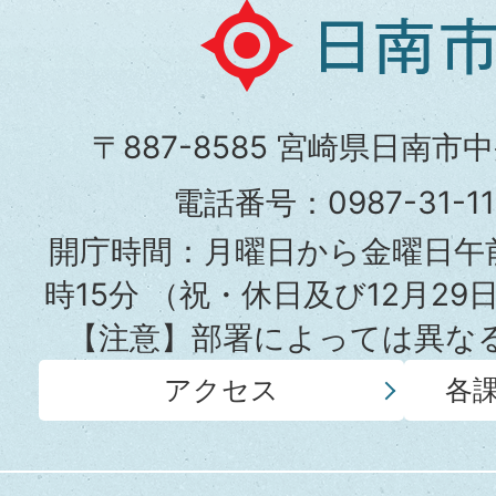
日
南
市
〒887-8585 宮崎県日南市
役
電話番号：0987-31-
所
開庁時間：月曜日から金曜日午前
時15分
（祝・休日及び12月29
【注意】部署によっては異な
アクセス
各