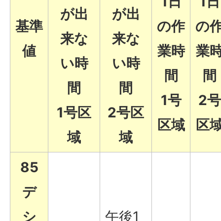
1日
1日
が出
が出
基準
の作
の
来な
来な
値
業時
業
い時
い時
間
間
間
間
1号
2号
1号区
2号区
区域
区
域
域
85
デ
シ
午後1