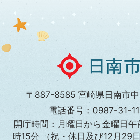
日
南
市
〒887-8585 宮崎県日南市
役
電話番号：0987-31-
所
開庁時間：月曜日から金曜日午前
時15分
（祝・休日及び12月29