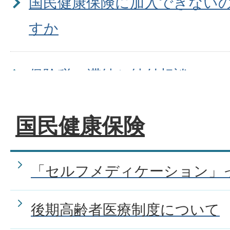
国民健康保険に加入できない
すか
保険税の滞納と納付相談につ
国民健康保険
保険税の納付について知りた
国民健康保険税の軽減につい
「セルフメディケーション」
が。
後期高齢者医療制度について