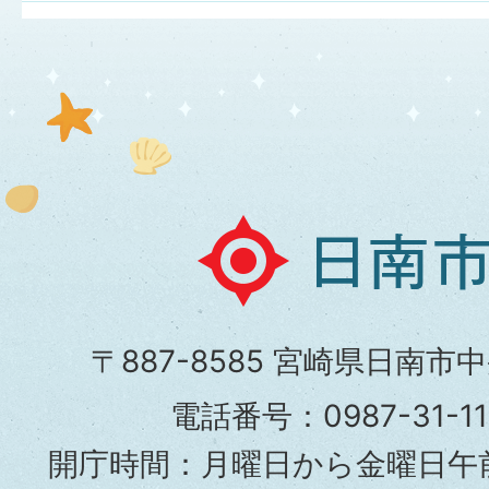
日
南
市
〒887-8585 宮崎県日南市
役
電話番号：0987-31-
所
開庁時間：月曜日から金曜日午前