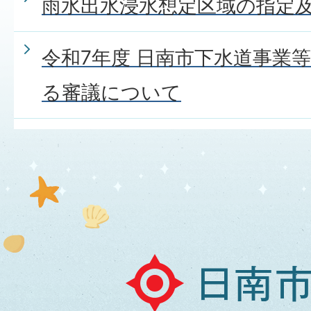
雨水出水浸水想定区域の指定
令和7年度 日南市下水道事業
る審議について
日
南