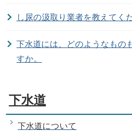
し尿の汲取り業者を教えてく
下水道には、どのようなもの
すか。
公共下水道が使用できる地域
下水道
ですが。
下水道について