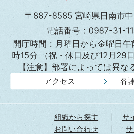
市
〒887-8585 宮崎県日南市
役
電話番号：0987-31-
所
開庁時間：月曜日から金曜日午前
時15分
（祝・休日及び12月29
【注意】部署によっては異な
アクセス
各
組織から探す
サ
お問い合わせ
サ