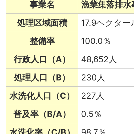
事業名
漁業集落排水
処理区域面積
17.9ヘクター
整備率
100.0％
行政人口（A）
48,652人
処理人口（B）
230人
水洗化人口（C）
227人
普及率（B/A）
0.5％
水洗化率（C/B）
98.7％