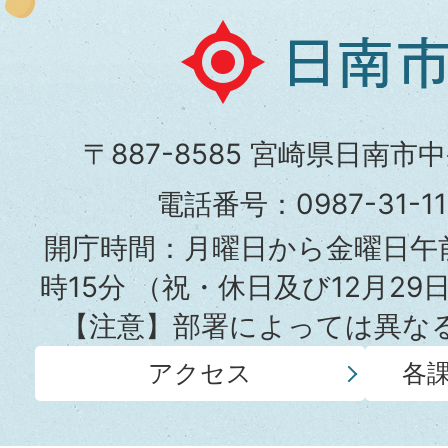
日
南
市
〒887-8585 宮崎県日南市
役
電話番号：0987-31-
所
開庁時間：月曜日から金曜日午前
時15分
（祝・休日及び12月29
【注意】部署によっては異な
アクセス
各