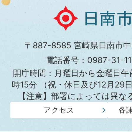
日
南
市
〒887-8585 宮崎県日南市
役
電話番号：0987-31-
所
開庁時間：月曜日から金曜日午前
時15分
（祝・休日及び12月29
【注意】部署によっては異な
アクセス
各