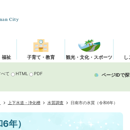
・福祉
子育て・教育
観光・文化・スポーツ
し
すべて
HTML
PDF
ページIDで探
き
上下水道・浄化槽
水質調査
日南市の水質（令和6年）
和6年）