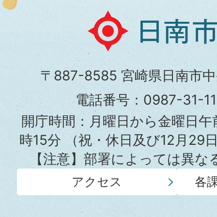
日
南
市
〒887-8585 宮崎県日南市
役
電話番号：0987-31-
所
開庁時間：月曜日から金曜日午前
時15分
（祝・休日及び12月29
【注意】部署によっては異な
アクセス
各