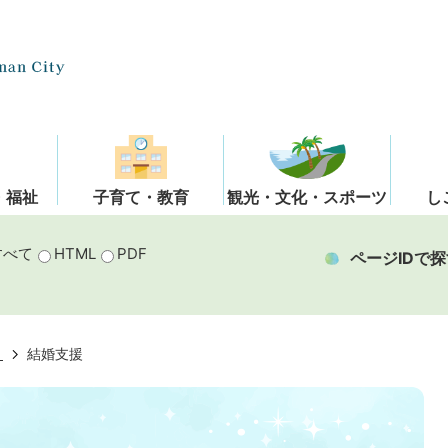
・福祉
子育て・教育
観光・文化・スポーツ
し
すべて
HTML
PDF
ページIDで探
き
結婚支援