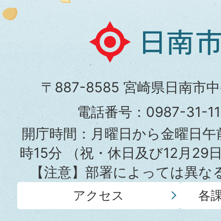
日
南
市
〒887-8585 宮崎県日南市
役
電話番号：0987-31-
所
開庁時間：月曜日から金曜日午前
時15分
（祝・休日及び12月29
【注意】部署によっては異な
アクセス
各