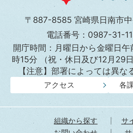
南
市
〒887-8585 宮崎県日南市
役
電話番号：0987-31-
所
開庁時間：月曜日から金曜日午前
時15分
（祝・休日及び12月29
【注意】部署によっては異な
アクセス
各
組織から探す
サ
お問い合わせ
サ