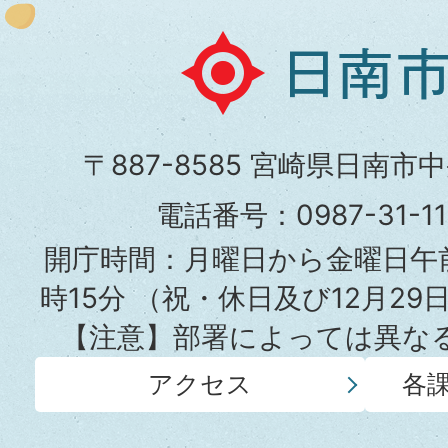
日
南
市
〒887-8585 宮崎県日南市
役
電話番号：0987-31-
所
開庁時間：月曜日から金曜日午前
時15分
（祝・休日及び12月29
【注意】部署によっては異な
アクセス
各