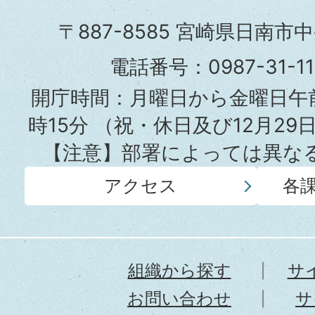
市
〒887-8585 宮崎県日南市
役
電話番号：0987-31-
所
開庁時間：月曜日から金曜日午前
時15分
（祝・休日及び12月29
【注意】部署によっては異な
アクセス
各
組織から探す
サ
お問い合わせ
サ