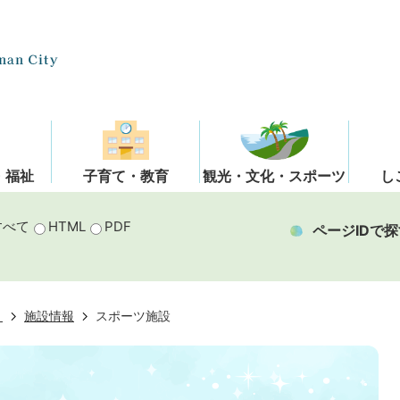
・福祉
子育て・教育
観光・文化・スポーツ
し
すべて
HTML
PDF
ページIDで探
き
施設情報
スポーツ施設