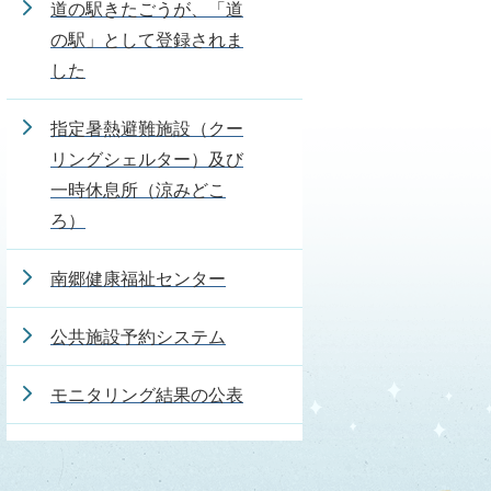
道の駅きたごうが、「道
の駅」として登録されま
した
指定暑熱避難施設（クー
リングシェルター）及び
一時休息所（涼みどこ
ろ）
南郷健康福祉センター
公共施設予約システム
モニタリング結果の公表