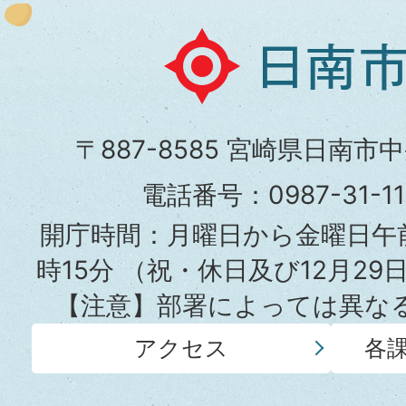
日
南
市
〒887-8585 宮崎県日南市
役
電話番号：0987-31-
所
開庁時間：月曜日から金曜日午前
時15分
（祝・休日及び12月29
【注意】部署によっては異な
アクセス
各