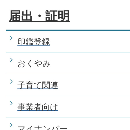
届出・証明
独身であるという証明書が欲
パスポートを申請するにはど
印鑑登録
か。
おくやみ
パスポートを紛失してしまい
子育て関連
事業者向け
パスポートの受取りは本人で
か。
マイナンバー