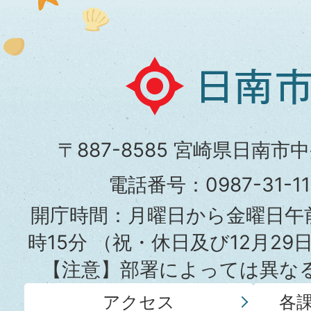
証明書について
日
南
市
〒887-8585 宮崎県日南市
役
電話番号：0987-31-
所
開庁時間：月曜日から金曜日午前
時15分
（祝・休日及び12月29
【注意】部署によっては異な
アクセス
各