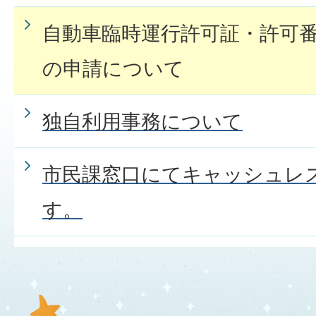
住民票について
自動車臨時運行許可証・許可番
の申請について
印鑑証明（印鑑登録）につい
独自利用事務について
マイナンバーについて
市民課窓口にてキャッシュレ
す。
国民年金について
パスポートについて