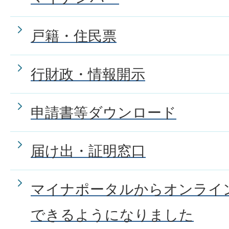
パスポートを申請してから何
戸籍・住民票
ができますか。
行財政・情報開示
住居表示に伴う住所変更の証
申請書等ダウンロード
税金について
届け出・証明窓口
マイナポータルからオンライ
戸籍について
できるようになりました