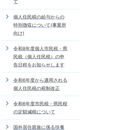
て
個人住民税の給与からの
特別徴収について(事業所
向け)
令和8年度個人市民税・県
民税（個人住民税）の申
告日程をお知らせします
令和6年度から適用される
個人住民税の税制改正
令和6年度市民税・県民税
の定額減税について
国外居住親族に係る扶養