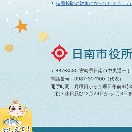
扶養控除の対象になっていても、市
収入が無くても市県民税の申告が必
退職した場合、税金はどうなります
日
南
市
〒887-8585 宮崎県日南市中央通一丁
役
電話番号：0987-31-1100（代表）
所
開庁時間：月曜日から金曜日午前8時3
（祝・休日及び12月29日から1月3日