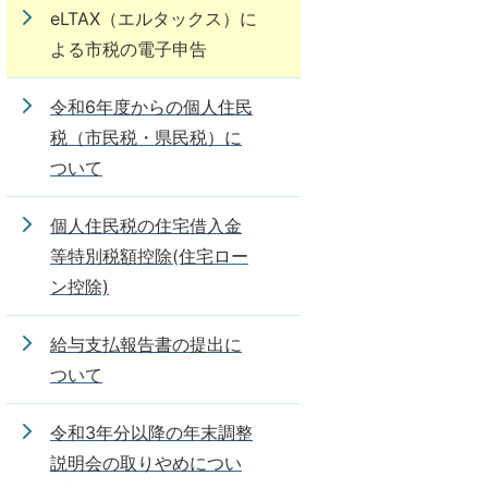
eLTAX（エルタックス）に
よる市税の電子申告
令和6年度からの個人住民
税（市民税・県民税）に
ついて
個人住民税の住宅借入金
等特別税額控除(住宅ロー
ン控除)
給与支払報告書の提出に
ついて
令和3年分以降の年末調整
説明会の取りやめについ