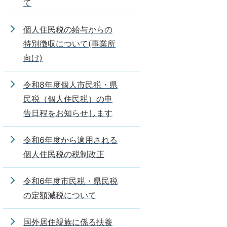
て
個人住民税の給与からの
特別徴収について(事業所
向け)
令和8年度個人市民税・県
民税（個人住民税）の申
告日程をお知らせします
令和6年度から適用される
個人住民税の税制改正
令和6年度市民税・県民税
の定額減税について
国外居住親族に係る扶養