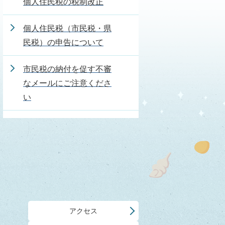
個人住民税の税制改正
個人住民税（市民税・県
民税）の申告について
市民税の納付を促す不審
なメールにご注意くださ
い
アクセス