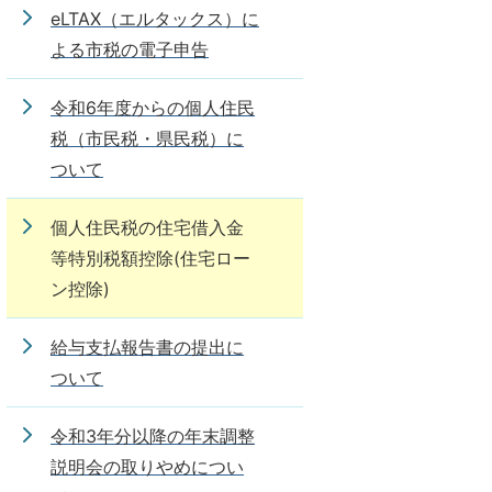
eLTAX（エルタックス）に
よる市税の電子申告
令和6年度からの個人住民
税（市民税・県民税）に
ついて
個人住民税の住宅借入金
等特別税額控除(住宅ロー
ン控除)
給与支払報告書の提出に
ついて
令和3年分以降の年末調整
説明会の取りやめについ