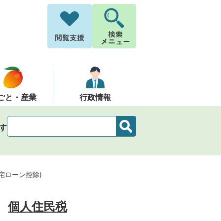
ごと・産業
行政情報
す
宅ローン控除)
個人住民税