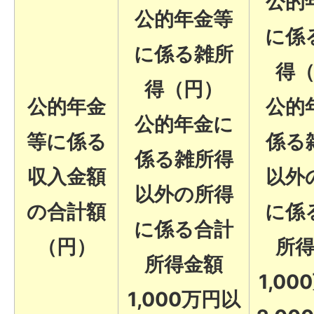
公的
公的年金等
に係
に係る雑所
得
得（円）
公的年金
公的
公的年金に
等に係る
係る
係る雑所得
収入金額
以外
以外の所得
の合計額
に係
に係る合計
（円）
所
所得金額
1,0
1,000万円以