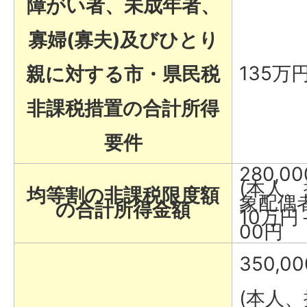
障がい者、未成年者、
寡婦(寡夫)及びひとり
135万
親に対する市・県民税
非課税措置の合計所得
要件
280,0
(本人
均等割の非課税限度額
象配偶
の合計所得金額
10万円＋
00円
350,0
(本人