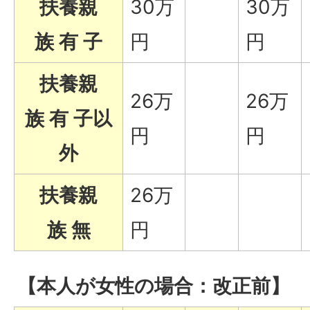
扶養親
30万
30万
族 有 子
円
円
扶養親
26万
26万
族 有 子以
円
円
外
扶養親
26万
族 無
円
【本人が女性の場合：改正前】