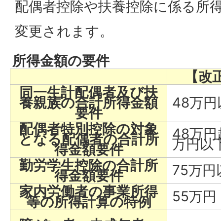
配偶者控除や扶養控除に係る所
変更されます。
所得金額の要件
【改
同一生計配偶者及び扶
養親族の合計所得金額
48万円
要件
配偶者特別控除の対象
48万円
となる配偶者の合計所
万円以
得金額要件
勤労学生控除の合計所
75万円
得金額要件
家内労働者の事業所得
55万円
等の所得計算の特例