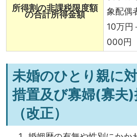
所得割の非課税限度額
象配偶
の合計所得金額
10万円＋
000円
未婚のひとり親に
措置及び寡婦(寡夫
（改正）
婚姻歴の有無や性別にかか