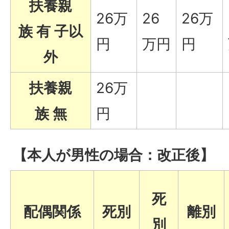
扶養親
26万
26
26万
族 有 子以
円
万円
円
外
扶養親
26万
族 無
円
【本人が男性の場合：改正後】
死
配偶関係
死別
離別
別