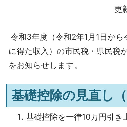
更新
令和3年度（令和2年1⽉1⽇から令
に得た収⼊）の市⺠税・県⺠税
をお知らせします。
基礎控除の⾒直し（
基礎控除を⼀律10万円引き