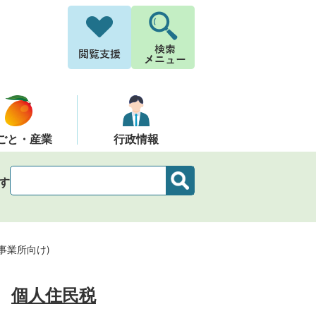
ごと・産業
行政情報
す
事業所向け)
個人住民税