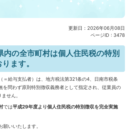
更新日：2026年06月08日
ページID :
3478
県内の全市町村は個人住民税の特別
おります。
＝給与支払者）は、地方税法第321条の4、日南市税条
有無を問わず原則特別徴収義務者として指定され、従業員の
りません。
村
では
平成29年度より個人住民税の特別徴収を完全実施
お願いいたします。