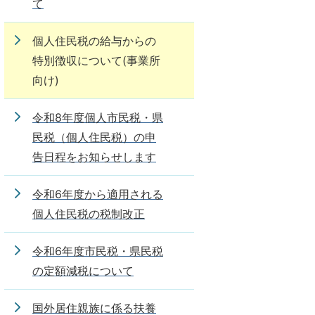
て
個人住民税の給与からの
特別徴収について(事業所
向け)
令和8年度個人市民税・県
民税（個人住民税）の申
告日程をお知らせします
令和6年度から適用される
個人住民税の税制改正
令和6年度市民税・県民税
の定額減税について
国外居住親族に係る扶養