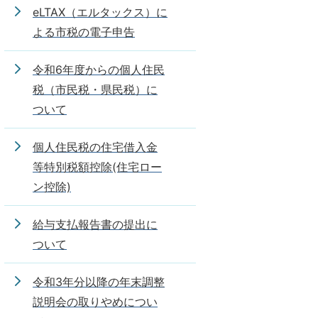
eLTAX（エルタックス）に
よる市税の電子申告
令和6年度からの個人住民
税（市民税・県民税）に
ついて
個人住民税の住宅借入金
等特別税額控除(住宅ロー
ン控除)
給与支払報告書の提出に
ついて
令和3年分以降の年末調整
説明会の取りやめについ