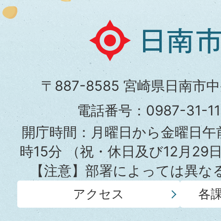
日
南
市
〒887-8585 宮崎県日南市
役
電話番号：0987-31-
所
開庁時間：月曜日から金曜日午前
時15分
（祝・休日及び12月29
【注意】部署によっては異な
アクセス
各