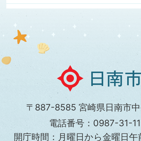
日
南
市
〒887-8585 宮崎県日南市
役
電話番号：0987-31-
所
開庁時間：月曜日から金曜日午前