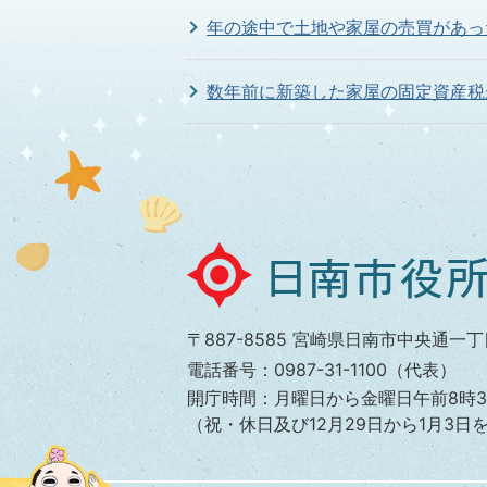
年の途中で土地や家屋の売買があっ
数年前に新築した家屋の固定資産税
固定資産の所有者が死亡した場合は
固定資産税の新築住宅の減額制度に
日
南
市
〒887-8585 宮崎県日南市中央通一丁
役
電話番号：0987-31-1100（代表）
所
開庁時間：月曜日から金曜日午前8時3
（祝・休日及び12月29日から1月3日