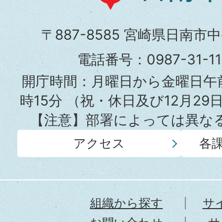
南
市
〒887-8585 宮崎県日南市
役
電話番号：0987-31-
所
開庁時間：月曜日から金曜日午前
時15分
（祝・休日及び12月29
【注意】部署によっては異な
アクセス
各
組織から探す
サ