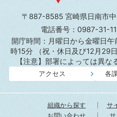
南
市
〒887-8585 宮崎県日南市
役
電話番号：0987-31-
所
開庁時間：月曜日から金曜日午前
時15分
（祝・休日及び12月29
【注意】部署によっては異な
アクセス
各
組織から探す
サ
お問い合わせ
サ