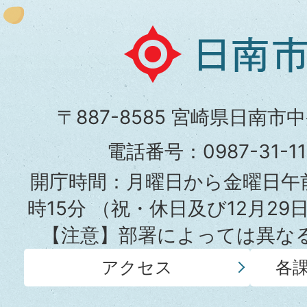
日
南
市
〒887-8585 宮崎県日南市
役
電話番号：0987-31-
所
開庁時間：月曜日から金曜日午前
時15分
（祝・休日及び12月29
【注意】部署によっては異な
アクセス
各