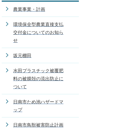
農業事業・計画
環境保全型農業直接支払
交付金についてのお知ら
せ
坂元棚田
水田プラスチック被覆肥
料の被膜殻の流出防止に
ついて
日南市ため池ハザードマ
ップ
日南市鳥獣被害防止計画