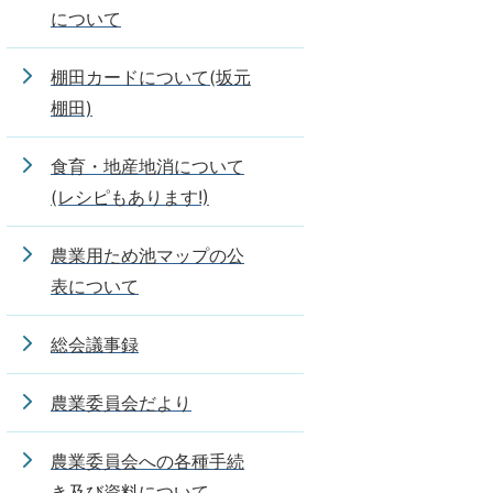
について
棚田カードについて(坂元
棚田)
食育・地産地消について
(レシピもあります!)
農業用ため池マップの公
表について
総会議事録
農業委員会だより
農業委員会への各種手続
き及び資料について