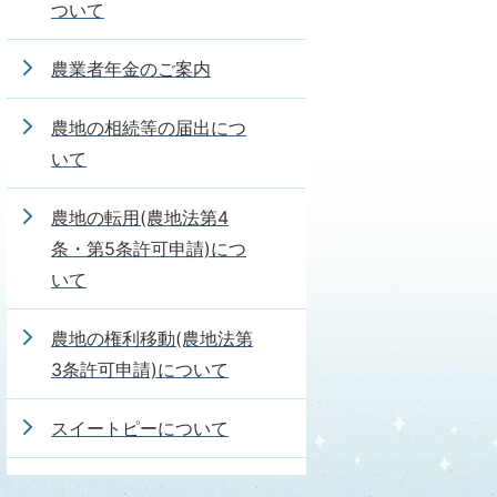
ついて
農業者年金のご案内
農地の相続等の届出につ
いて
農地の転用(農地法第4
条・第5条許可申請)につ
いて
農地の権利移動(農地法第
3条許可申請)について
スイートピーについて