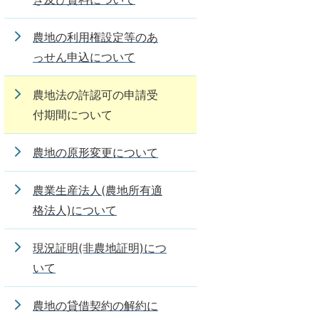
農地の利用権設定等のあ
っせん申込について
農地法の許認可の申請受
付期間について
農地の原形変更について
農業生産法人(農地所有適
格法人)について
現況証明(非農地証明)につ
いて
農地の貸借契約の解約に