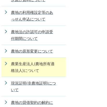
農地の利用権設定等のあ
っせん申込について
農地法の許認可の申請受
付期間について
農地の原形変更について
農業生産法人(農地所有適
格法人)について
現況証明(非農地証明)につ
いて
農地の貸借契約の解約に