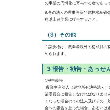
の事業の円滑化に寄与する者であっ
9.その法人の理事等及び農林水産省
数以上農作業に従事すること。
（3）その他
1.議決権は、農業者以外の構成員の
められます。
3 報告・勧告・あっせ
1.報告義務
農業生産法人（農地所有適格法人）
業委員会に報告しなければなりませ
くなった場合のその法人及びその一
会への報告を怠った場合、あるいは