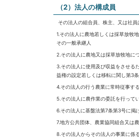
（2）法人の構成員
その法人の組合員、株主、又は社員
1.その法人に農地若しくは採草放牧
その一般承継人
2.その法人に農地又は採草放牧地に
3.その法人に使用及び収益をさせる
益権の設定若しくは移転に関し第3条
4.その法人の行う農業に常時従事する
5.その法人に農作業の委託を行って
6.その法人に基盤法第7条第3号に
7.地方公共団体、農業協同組合又は
8.その法人からその法人の事業に係