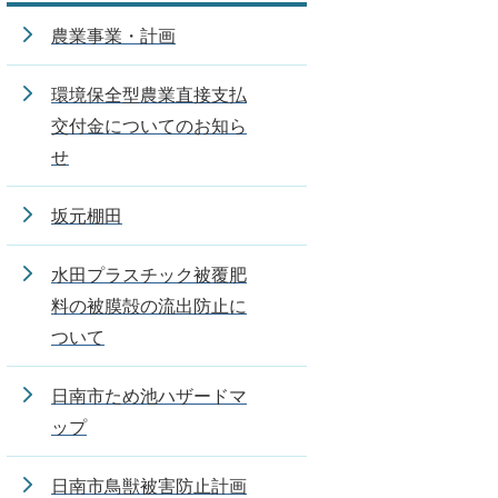
農業事業・計画
環境保全型農業直接支払
交付金についてのお知ら
せ
坂元棚田
水田プラスチック被覆肥
料の被膜殻の流出防止に
ついて
日南市ため池ハザードマ
ップ
日南市鳥獣被害防止計画