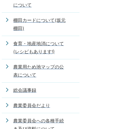
について
棚田カードについて(坂元
棚田)
食育・地産地消について
(レシピもあります!)
農業用ため池マップの公
表について
総会議事録
農業委員会だより
農業委員会への各種手続
き及び資料について