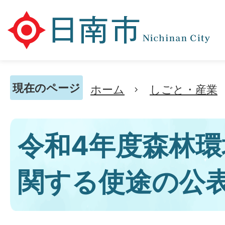
現在のページ
ホーム
しごと・産業
令和4年度森林
関する使途の公