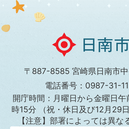
日
南
市
〒887-8585 宮崎県日南市
役
電話番号：0987-31-
所
開庁時間：月曜日から金曜日午前
時15分
（祝・休日及び12月29
【注意】部署によっては異な