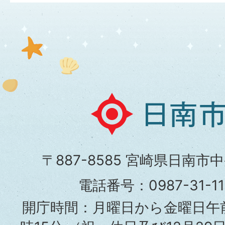
日
南
市
〒887-8585 宮崎県日南市
役
電話番号：0987-31-
所
開庁時間：月曜日から金曜日午前