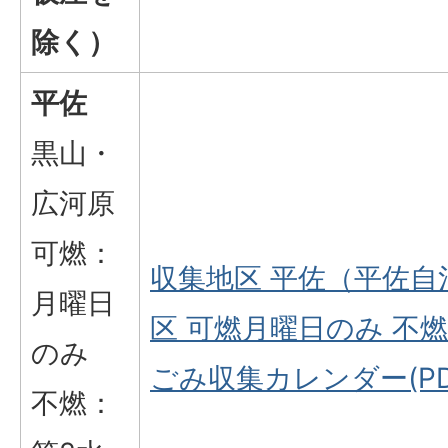
除く）
平佐
黒山・
広河原
可燃：
収集地区 平佐（平佐
月曜日
区 可燃月曜日のみ 不
のみ
ごみ収集カレンダー(PD
不燃：