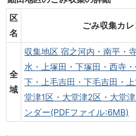
区
ごみ収集カレ
名
収集地区 宿之河内・南平・
水・上塚田・下塚田・西寺・
全
下・上毛吉田・下毛吉田・上
域
堂津1区・大堂津2区・大堂津
ンダー(PDFファイル:6MB)