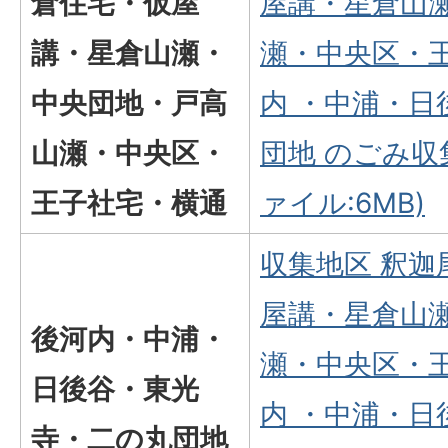
倉住宅・仮屋
屋講・星倉山
講・星倉山瀬・
瀬・中央区・
中央団地・戸高
内 ・中浦・
山瀬・中央区・
団地 のごみ収
王子社宅・横通
ァイル:6MB)
収集地区 釈
屋講・星倉山
後河内・中浦・
瀬・中央区・
日後谷・東光
内 ・中浦・
寺・二の丸団地