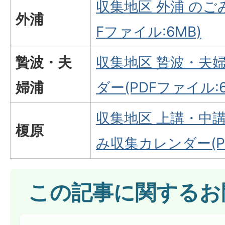
収集地区 外浦 のご
外浦
Fファイル:6MB)
贄波・夫
収集地区 贄波・夫
婦浦
ダー(PDFファイル:6
収集地区 上講・中
榎原
み収集カレンダー(PD
この記事に関するお