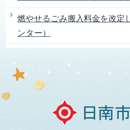
燃やせるごみ搬入料金を改定
ンター）
日
南