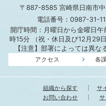
市
〒887-8585 宮崎県日南市
役
電話番号：0987-31-
所
開庁時間：月曜日から金曜日午前
時15分
（祝・休日及び12月29
【注意】部署によっては異な
アクセス
各
組織から探す
サ
お問い合わせ
サ