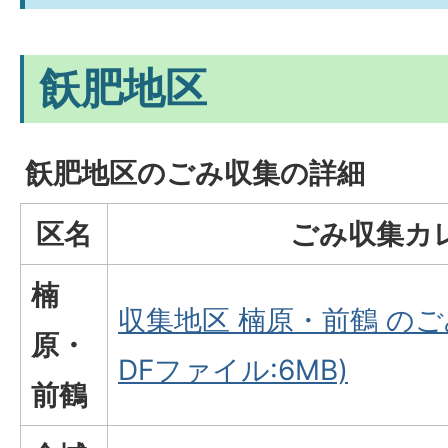
飫肥地区
飫肥地区のごみ収集の詳細
区名
ごみ収集カ
楠
収集地区 楠原・前鶴 のご
原・
DFファイル:6MB)
前鶴