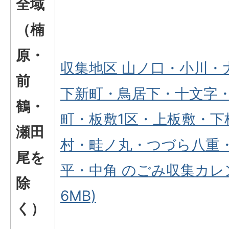
全域
（楠
原・
収集地区 山ノ口・小川・
前
下新町・鳥居下・十文字
鶴・
町・板敷1区・上板敷・下
瀬田
村・畦ノ丸・つづら八重
尾を
平・中角 のごみ収集カレン
除
6MB)
く）