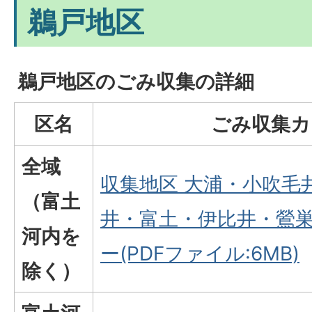
鵜戸地区
鵜戸地区のごみ収集の詳細
区名
ごみ収集カ
全域
収集地区 大浦・小吹毛
（富土
井・富土・伊比井・鶯巣
河内を
ー(PDFファイル:6MB)
除く）