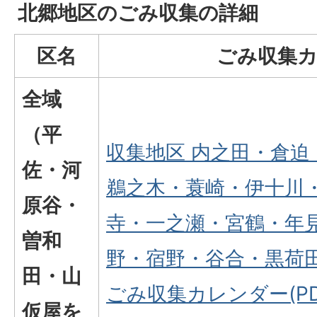
北郷地区のごみ収集の詳細
区名
ごみ収集
全域
（平
収集地区 内之田・倉迫
佐・河
鵜之木・蓑崎・伊十川
原谷・
寺・一之瀬・宮鶴・年
曽和
野・宿野・谷合・黒荷田
田・山
ごみ収集カレンダー(PD
仮屋を