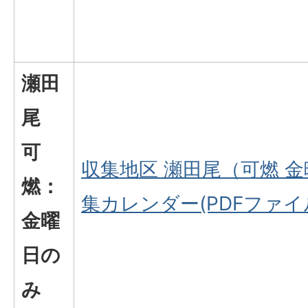
瀬田
尾
可
収集地区 瀬田尾（可燃 
燃：
集カレンダー(PDFファイル
金曜
日の
み