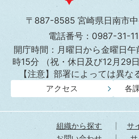
南
市
〒887-8585 宮崎県日南市
役
電話番号：0987-31-
所
開庁時間：月曜日から金曜日午前
時15分
（祝・休日及び12月29
【注意】部署によっては異な
アクセス
各
組織から探す
サ
お問い合わせ
サ