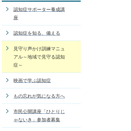
認知症サポーター養成講
座
認知症を知る、備える
見守り声かけ訓練マニュ
アル～地域で見守る認知
症～
映画で学ぶ認知症
もの忘れが気になる方へ
市民公開講座「ひとりじ
ゃないき」参加者募集