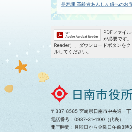
長寿課 高齢者あんしん係へのお
PDFファイルを
が必要です。お
Reader）」ダウンロードボタン
ルしてください。
日
南
市
〒887-8585 宮崎県日南市中央通一丁
役
電話番号：0987-31-1100（代表）
所
開庁時間：月曜日から金曜日午前8時3