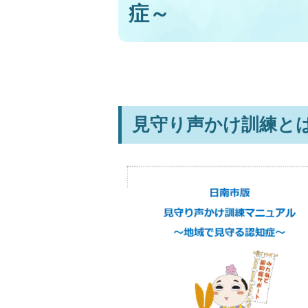
症～
見守り声かけ訓練と