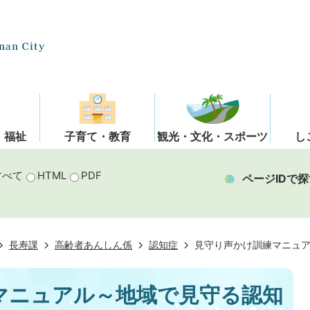
・福祉
子育て・教育
観光・文化・スポーツ
し
すべて
HTML
PDF
ページIDで探
長寿課
高齢者あんしん係
認知症
見守り声かけ訓練マニュ
マニュアル～地域で見守る認知