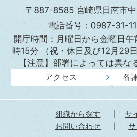
市
〒887-8585 宮崎県日南市
役
電話番号：0987-31-
所
開庁時間：月曜日から金曜日午前
時15分
（祝・休日及び12月29
【注意】部署によっては異な
アクセス
各
組織から探す
サ
お問い合わせ
サ