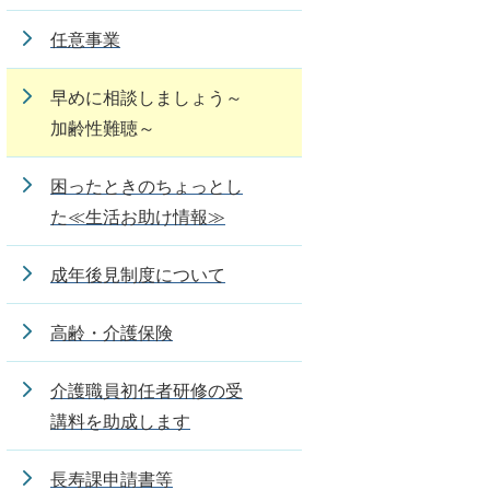
任意事業
早めに相談しましょう～
加齢性難聴～
困ったときのちょっとし
た≪生活お助け情報≫
成年後見制度について
高齢・介護保険
介護職員初任者研修の受
講料を助成します
長寿課申請書等