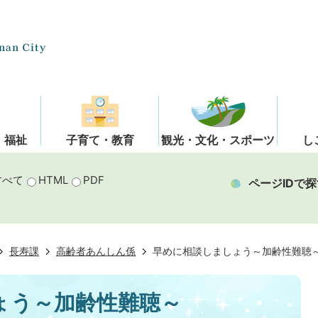
・福祉
子育て・教育
観光・文化・スポーツ
し
すべて
HTML
PDF
ページIDで探
長寿課
高齢者あんしん係
早めに相談しましょう～加齢性難聴
ょう～加齢性難聴～