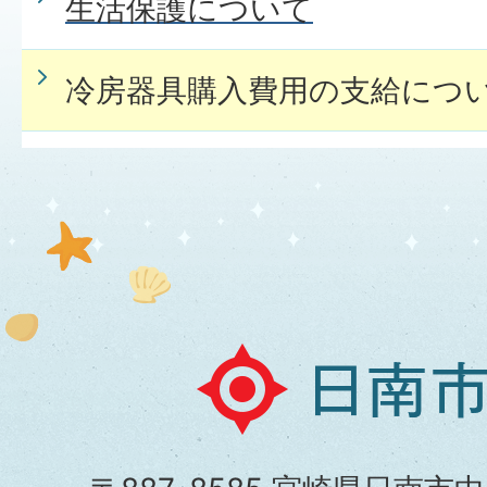
生活保護について
冷房器具購入費用の支給につ
日
南
市