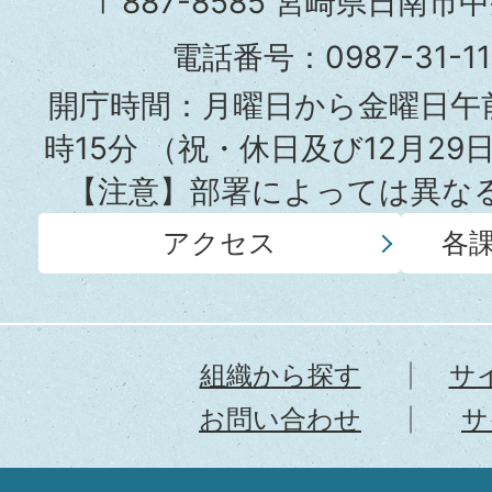
〒887-8585 宮崎県日南市
役
電話番号：0987-31-
所
開庁時間：月曜日から金曜日午前
時15分
（祝・休日及び12月29
【注意】部署によっては異な
アクセス
各
組織から探す
サ
お問い合わせ
サ