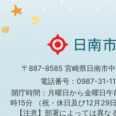
日
南
市
〒887-8585 宮崎県日南市
役
電話番号：0987-31-
所
開庁時間：月曜日から金曜日午前
時15分
（祝・休日及び12月29
【注意】部署によっては異な