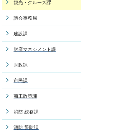
観光・クルーズ課
議会事務局
建設課
財産マネジメント課
財政課
市民課
商工政策課
消防 総務課
消防 警防課