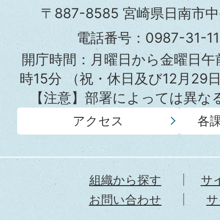
市
〒887-8585 宮崎県日南市
役
電話番号：0987-31-
所
開庁時間：月曜日から金曜日午前
時15分
（祝・休日及び12月29
【注意】部署によっては異な
アクセス
各
組織から探す
サ
お問い合わせ
サ