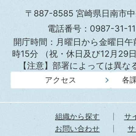
市
〒887-8585 宮崎県日南市
役
電話番号：0987-31-
所
開庁時間：月曜日から金曜日午前
時15分
（祝・休日及び12月29
【注意】部署によっては異な
アクセス
各
組織から探す
サ
お問い合わせ
サ